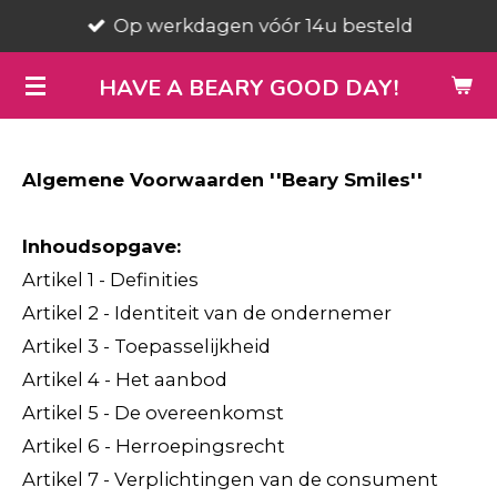
Op werkdagen vóór 14u besteld
Ga
direct
HAVE A BEARY GOOD DAY!
naar
de
hoofdinhoud
Algemene Voorwaarden ''Beary Smiles''
Inhoudsopgave:
Artikel 1 - Definities
Artikel 2 - Identiteit van de ondernemer
Artikel 3 - Toepasselijkheid
Artikel 4 - Het aanbod
Artikel 5 - De overeenkomst
Artikel 6 - Herroepingsrecht
Artikel 7 - Verplichtingen van de consument