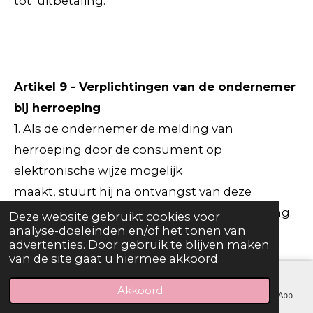
tot uitbetaling.
Artikel 9 - Verplichtingen van de ondernemer
bij herroeping
1. Als de ondernemer de melding van
herroeping door de consument op
elektronische wijze mogelijk
maakt, stuurt hij na ontvangst van deze
melding onverwijld een ontvangstbevestiging.
Deze website gebruikt cookies voor
analyse-doeleinden en/of het tonen van
2. De ondernemer vergoedt bij terugzenden
advertenties. Door gebruik te blijven maken
van een product enkel het aankoopbedrag
van de site gaat u hiermee akkoord.
exclusief
Akkoord
E-mailadres
Telefoonnummer
Facebook
WhatsApp
verzend en/of administratiekosten zo snel