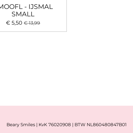
MOOFL - IJSMAL
SMALL
€ 5,50
€ 13,99
Beary Smiles | KvK 76020908 | BTW NL860480847B01