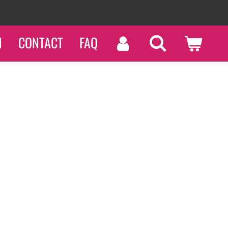
agen vóór 14u besteld
N
CONTACT
FAQ