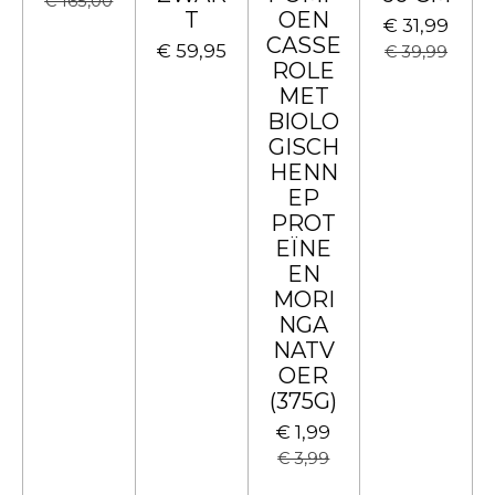
€ 165,00
T
OEN
€ 31,99
CASSE
€ 59,95
€ 39,99
ROLE
MET
BIOLO
GISCH
HENN
EP
PROT
EÏNE
EN
MORI
NGA
NATV
OER
(375G)
€ 1,99
€ 3,99