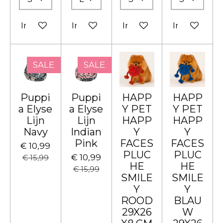
In winkelwagen
In winkelwagen
In winkelwagen
In winkelw
SALE
SALE
Puppi
Puppi
HAPP
HAPP
a Elyse
a Elyse
Y PET
Y PET
Lijn
Lijn
HAPP
HAPP
Navy
Indian
Y
Y
Pink
FACES
FACES
€ 10,99
PLUC
PLUC
€ 10,99
€ 15,99
HE
HE
€ 15,99
SMILE
SMILE
Y
Y
ROOD
BLAU
29X26
W