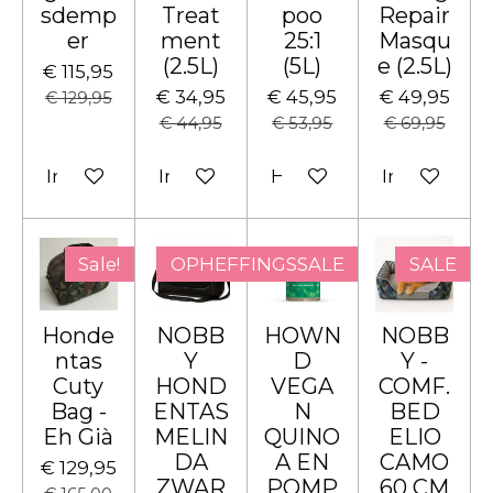
sdemp
Treat
poo
Repair
er
ment
25:1
Masqu
(2.5L)
(5L)
e (2.5L)
€ 115,95
€ 34,95
€ 45,95
€ 49,95
€ 129,95
€ 44,95
€ 53,95
€ 69,95
In winkelwagen
In winkelwagen
Houd mij op de hoogte
In winkelw
Sale!
OPHEFFINGSSALE
SALE
Honde
NOBB
HOWN
NOBB
ntas
Y
D
Y -
Cuty
HOND
VEGA
COMF.
Bag -
ENTAS
N
BED
Eh Già
MELIN
QUINO
ELIO
DA
A EN
CAMO
€ 129,95
ZWAR
POMP
60 CM