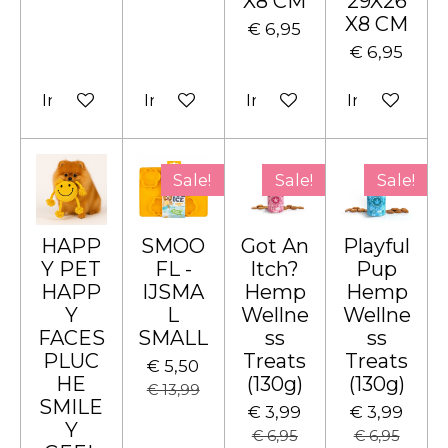
X8 CM
29X26
X8 CM
€ 6,95
€ 6,95
In winkelwagen
In winkelwagen
In winkelwagen
In winkelw
Sale!
Sale!
Sale!
HAPP
SMOO
Got An
Playful
Y PET
FL -
Itch?
Pup
HAPP
IJSMA
Hemp
Hemp
Y
L
Wellne
Wellne
FACES
SMALL
ss
ss
PLUC
Treats
Treats
€ 5,50
HE
(130g)
(130g)
€ 13,99
SMILE
€ 3,99
€ 3,99
Y
€ 6,95
€ 6,95