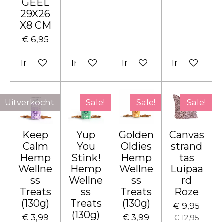
GEEL
29X26
X8 CM
€ 6,95
In winkelwagen
In winkelwagen
In winkelwagen
In winkelw
Uitverkocht
Sale!
Sale!
Sale!
Keep
Yup
Golden
Canvas
Calm
You
Oldies
strand
Hemp
Stink!
Hemp
tas
Wellne
Hemp
Wellne
Luipaa
ss
Wellne
ss
rd
Treats
ss
Treats
Roze
(130g)
Treats
(130g)
€ 9,95
(130g)
€ 3,99
€ 3,99
€ 12,95