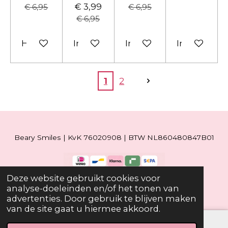
€ 3,99
€ 6,95
€ 6,95
€ 6,95
Houd mij op de hoogte
In winkelwagen
In winkelwagen
In winkelw
1
2
Beary Smiles | KvK 76020908 | BTW NL860480847B01
Deze website gebruikt cookies voor
© 2019 - 2026 Beary Smiles
analyse-doeleinden en/of het tonen van
advertenties. Door gebruik te blijven maken
van de site gaat u hiermee akkoord.