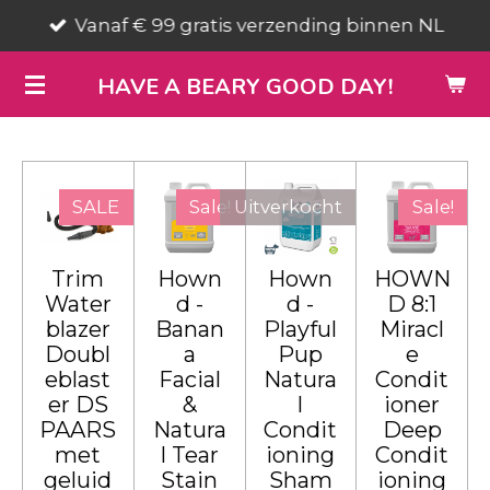
Vanaf € 99 gratis verzending binnen NL
Ga
direct
HAVE A BEARY GOOD DAY!
naar
de
hoofdinhoud
SALE
Sale!
Uitverkocht
Sale!
Trim
Hown
Hown
HOWN
Water
d -
d -
D 8:1
blazer
Banan
Playful
Miracl
Doubl
a
Pup
e
eblast
Facial
Natura
Condit
er DS
&
l
ioner
PAARS
Natura
Condit
Deep
met
l Tear
ioning
Condit
geluid
Stain
Sham
ioning