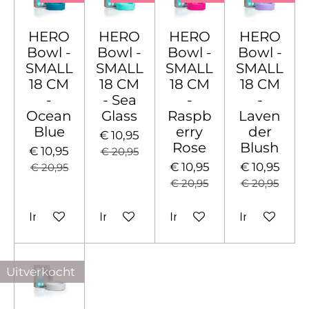
HERO
HERO
HERO
HERO
Bowl -
Bowl -
Bowl -
Bowl -
SMALL
SMALL
SMALL
SMALL
18 CM
18 CM
18 CM
18 CM
-
- Sea
-
-
Ocean
Glass
Raspb
Laven
Blue
erry
der
€ 10,95
Rose
Blush
€ 10,95
€ 20,95
€ 10,95
€ 10,95
€ 20,95
€ 20,95
€ 20,95
In winkelwagen
In winkelwagen
In winkelwagen
In winkelw
Uitverkocht