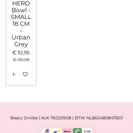
HERO
Bowl -
SMALL
18 CM
-
Urban
Grey
€ 10,95
€ 20,95
Houd mij op de hoogte
Beary Smiles | KvK 76020908 | BTW NL860480847B01