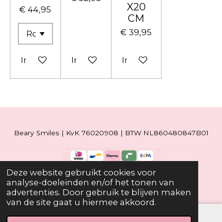
X20
€ 44,95
CM
€ 39,95
In winkelwagen
In winkelwagen
In winkelwagen
Beary Smiles | KvK 76020908 | BTW NL860480847B01
Deze website gebruikt cookies voor
© 2019 - 2026 Beary Smiles
analyse-doeleinden en/of het tonen van
advertenties. Door gebruik te blijven maken
van de site gaat u hiermee akkoord.