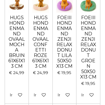
HUGS
HUGS
FOEIII
FOEIII
HOND
HOND
HOND
HOND
ENMA
ENMA
ENMA
ENMA
ND
ND
ND
ND
OVAAL
OVAAL
ZENJI
ZENJI
MOCH
CONF
RELAX
RELAX
A
ETTI
DONU
DONU
BRUIN
ROZE
T LILA
T
61X61X1
61X61X1
50X50
GROE
3 CM
3 CM
X13 CM
N
50X50
€ 24,99
€ 24,99
€ 19,95
X13 CM
€ 19,95
In winkelwagen
In winkelwagen
In winkelwagen
In winkelw