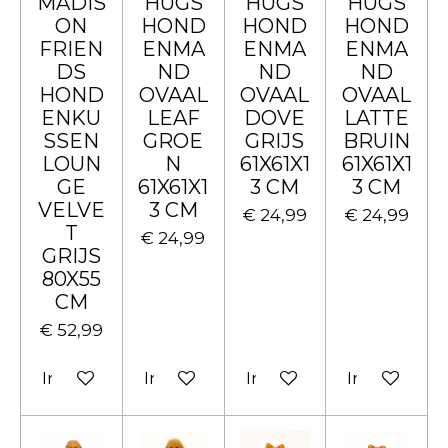
MADIS
HUGS
HUGS
HUGS
ON
HOND
HOND
HOND
FRIEN
ENMA
ENMA
ENMA
DS
ND
ND
ND
HOND
OVAAL
OVAAL
OVAAL
ENKU
LEAF
DOVE
LATTE
SSEN
GROE
GRIJS
BRUIN
LOUN
N
61X61X1
61X61X1
GE
61X61X1
3 CM
3 CM
VELVE
3 CM
€ 24,99
€ 24,99
T
€ 24,99
GRIJS
80X55
CM
€ 52,99
In winkelwagen
In winkelwagen
In winkelwagen
In winkelw