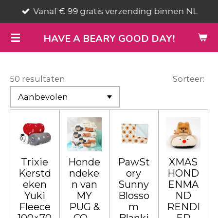
Vanaf € 99 gratis verzending binnen NL
Ga
direct
HAVE A BEARY GOOD DAY!
naar
de
hoofdinhoud
50 resultaten
Sorteer:
Trixie
Honde
PawSt
XMAS
Kerstd
ndeke
ory
HOND
eken
n van
Sunny
ENMA
Yuki
MY
Blosso
ND
Fleece
PUG &
m
RENDI
100×70
CO –
Blanki
ER