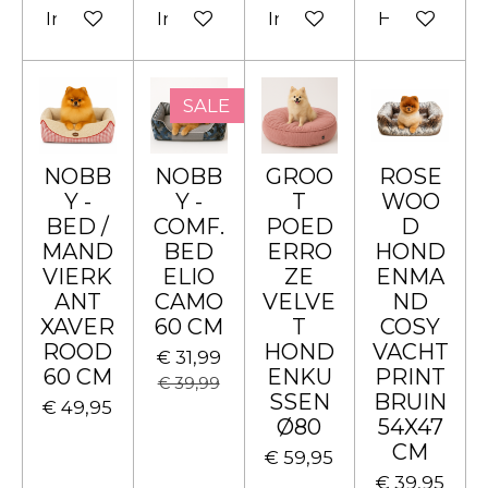
In winkelwagen
In winkelwagen
In winkelwagen
Houd mij o
SALE
NOBB
NOBB
GROO
ROSE
Y -
Y -
T
WOO
BED /
COMF.
POED
D
MAND
BED
ERRO
HOND
VIERK
ELIO
ZE
ENMA
ANT
CAMO
VELVE
ND
XAVER
60 CM
T
COSY
ROOD
HOND
VACHT
€ 31,99
60 CM
ENKU
PRINT
€ 39,99
SSEN
BRUIN
€ 49,95
Ø80
54X47
CM
€ 59,95
€ 39,95