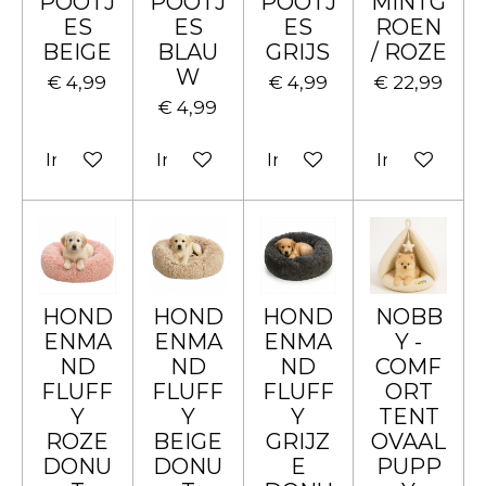
POOTJ
POOTJ
POOTJ
MINTG
ES
ES
ES
ROEN
BEIGE
BLAU
GRIJS
/ ROZE
W
€ 4,99
€ 4,99
€ 22,99
€ 4,99
In winkelwagen
In winkelwagen
In winkelwagen
In winkelw
HOND
HOND
HOND
NOBB
ENMA
ENMA
ENMA
Y -
ND
ND
ND
COMF
FLUFF
FLUFF
FLUFF
ORT
Y
Y
Y
TENT
ROZE
BEIGE
GRIJZ
OVAAL
DONU
DONU
E
PUPP