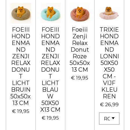
FOEIII
FOEIII
Foeiii
TRIXIE
HOND
HOND
Zenji
HOND
ENMA
ENMA
Relax
ENMA
ND
ND
Donut
ND
ZENJI
ZENJI
Roze
LONNI
RELAX
RELAX
50x50x
50X50
DONU
DONU
13 CM
X50
T
T
CM -
€ 19,95
LICHT
LICHT
VIJF
BRUIN
BLAU
KLEU
50x50x
W
REN
13 CM
50X50
€ 26,99
X13 CM
€ 19,95
€ 19,95