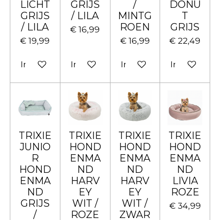
LICHT
GRIJS
/
DONU
GRIJS
/ LILA
MINTG
T
/ LILA
ROEN
GRIJS
€ 16,99
€ 19,99
€ 16,99
€ 22,49
In winkelwagen
In winkelwagen
In winkelwagen
In winkelw
TRIXIE
TRIXIE
TRIXIE
TRIXIE
JUNIO
HOND
HOND
HOND
R
ENMA
ENMA
ENMA
HOND
ND
ND
ND
ENMA
HARV
HARV
LIVIA
ND
EY
EY
ROZE
GRIJS
WIT /
WIT /
€ 34,99
/
ROZE
ZWAR