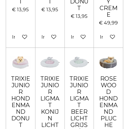
T
T
DONU
Y
T
CREM
€ 13,95
€ 13,95
E
€ 13,95
€ 49,99
In winkelwagen
In winkelwagen
In winkelwagen
In winkelw
TRIXIE
TRIXIE
TRIXIE
ROSE
JUNIO
JUNIO
JUNIO
WOO
R
R
R
D
HOND
LIGMA
LIGMA
HOND
ENMA
T
T
ENMA
ND
KONIJ
BEER
ND
DONU
N
LICHT
PLUC
T
LICHT
GRIJS
HE