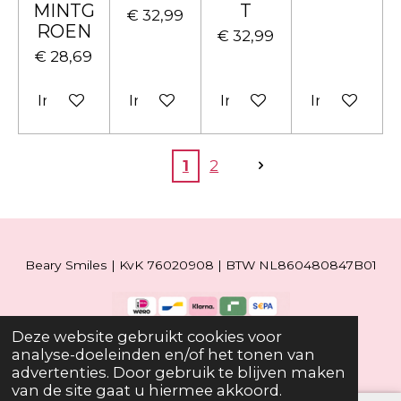
MINTG
T
€ 32,99
ROEN
€ 32,99
€ 28,69
In winkelwagen
In winkelwagen
In winkelwagen
In winkelw
1
2
Beary Smiles | KvK 76020908 | BTW NL860480847B01
Deze website gebruikt cookies voor
© 2019 - 2026 Beary Smiles
analyse-doeleinden en/of het tonen van
advertenties. Door gebruik te blijven maken
van de site gaat u hiermee akkoord.