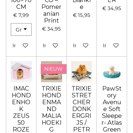
CM
Pomer
e
€ 34,95
anian
€ 7,99
€ 15,95
Print
€ 34,95
In winkelwagen
In winkelwagen
In winkelwagen
In winkelw
NIEUW
IMAC
TRIXIE
TRIXIE
PawSt
HOND
HOND
STRET
ory
ENHO
ENMA
CHER
Avenu
K
ND
DONK
e Soft
ZEUS
MALIA
ERGRI
Sleepe
50
HOEKI
JS /
r- Atlas
ROZE
G
PETR
Green