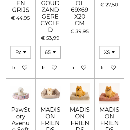
EN
GOUD
OL
€ 27,50
GRIJS
ZAND
69X69
GERE
X20
€ 44,95
CYCLE
CM
D
€ 39,95
€ 53,99
In winkelwagen
In winkelwagen
In winkelwagen
In winkelw
PawSt
MADIS
MADIS
MADIS
ory
ON
ON
ON
Avenu
FRIEN
FRIEN
FRIEN
e Soft
DS
DS
DS