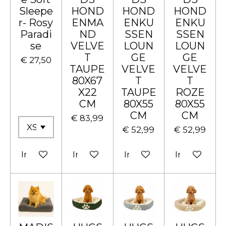
Sleepe
HOND
HOND
HOND
r- Rosy
ENMA
ENKU
ENKU
Paradi
ND
SSEN
SSEN
se
VELVE
LOUN
LOUN
T
GE
GE
€ 27,50
TAUPE
VELVE
VELVE
80X67
T
T
X22
TAUPE
ROZE
CM
80X55
80X55
CM
CM
€ 83,99
€ 52,99
€ 52,99
In winkelwagen
In winkelwagen
In winkelwagen
In winkelw