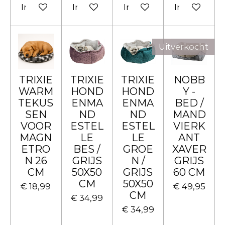
In winkelwagen
In winkelwagen
In winkelwagen
In winkelw
Uitverkocht
TRIXIE
TRIXIE
TRIXIE
NOBB
WARM
HOND
HOND
Y -
TEKUS
ENMA
ENMA
BED /
SEN
ND
ND
MAND
VOOR
ESTEL
ESTEL
VIERK
MAGN
LE
LE
ANT
ETRO
BES /
GROE
XAVER
N 26
GRIJS
N /
GRIJS
CM
50X50
GRIJS
60 CM
CM
50X50
€ 18,99
€ 49,95
CM
€ 34,99
€ 34,99