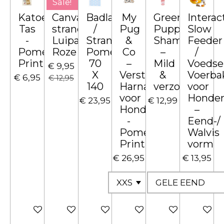
Sale!
Katoenen
Canvas
Badlaken
My
Greenfields
Interac
Tas
strandtas
/
Pug
Puppy
Slow
-
Luipaard
Strandlaken
&
Shampoo
Feeder
Pomeranian
Roze
Pomeranian
Co
–
/
Print
70
–
Mild
Voedse
€ 9,95
X
Verstelbaar
&
Voerba
€ 6,95
€ 12,95
140
Harnas
verzorgend
voor
voor
Honde
€ 23,95
€ 12,99
Honden
–
-
Eend-/
Pomeranian
Walvis
Print
vorm
€ 26,95
€ 13,95
In winkelwagen
In winkelwagen
In winkelwagen
In winkelwagen
In winkelwage
In win