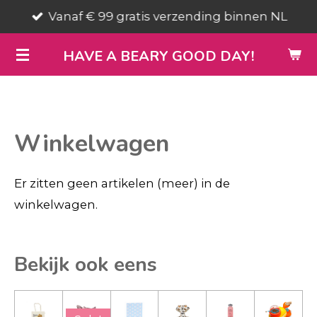
Vanaf € 99 gratis verzending binnen NL
Ga
direct
HAVE A BEARY GOOD DAY!
naar
de
hoofdinhoud
Winkelwagen
Er zitten geen artikelen (meer) in de
winkelwagen.
Bekijk ook eens