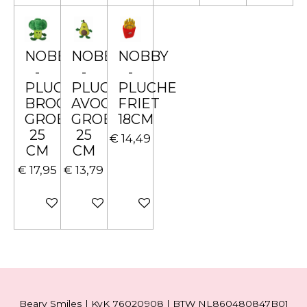
NOBBY
NOBBY
NOBBY
-
-
-
PLUCHE
PLUCHE
PLUCHE
BROCCOLI
AVOCADO
FRIET
GROEN
GROEN
18CM
25
25
€ 14,49
CM
CM
€ 17,95
€ 13,79
In winkelwagen
In winkelwagen
In winkelwagen
Beary Smiles | KvK 76020908 | BTW NL860480847B01