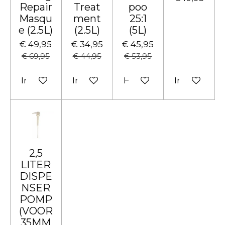
Repair
Treat
poo
Masqu
ment
25:1
e (2.5L)
(2.5L)
(5L)
€ 49,95
€ 34,95
€ 45,95
€ 69,95
€ 44,95
€ 53,95
In winkelwagen
In winkelwagen
Houd mij op de hoogte
In winkelw
2,5
LITER
DISPE
NSER
POMP
(VOOR
35MM