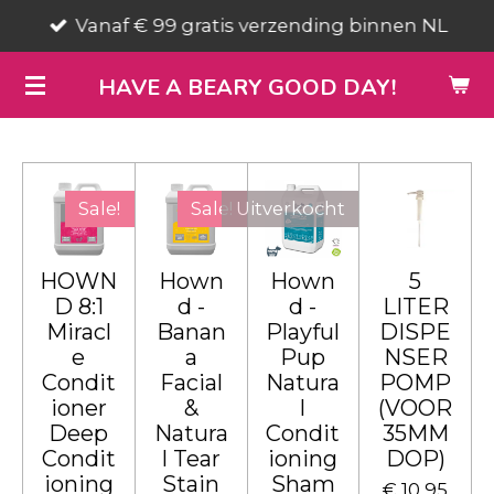
Vanaf € 99 gratis verzending binnen NL
Ga
direct
HAVE A BEARY GOOD DAY!
naar
de
hoofdinhoud
Sale!
Sale!
Uitverkocht
HOWN
Hown
Hown
5
D 8:1
d -
d -
LITER
Miracl
Banan
Playful
DISPE
e
a
Pup
NSER
Condit
Facial
Natura
POMP
ioner
&
l
(VOOR
Deep
Natura
Condit
35MM
Condit
l Tear
ioning
DOP)
ioning
Stain
Sham
€ 10,95