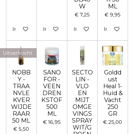
W
ML
€ 7,25
€ 9,95
In winkelwagen
In winkelwagen
In winkelwagen
In winkelw
Uitverkocht
NOBB
SANO
SECTO
Goldd
Y -
FOR -
LIN -
ust
TRAA
VEEN
VLO
Heal 1-
NVLE
DREN
EN
Huid &
KVER
KSTOF
MIJT
Vacht
WIJDE
500
OMGE
250
RAAR
ML
VINGS
GR
50 ML
SPRAY
€ 16,95
€ 25,00
WIT/G
€ 5,50