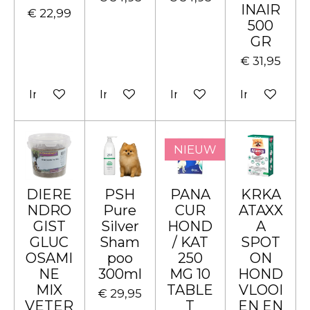
INAIR
€ 22,99
500
GR
€ 31,95
In winkelwagen
In winkelwagen
In winkelwagen
In winkelw
NIEUW
DIERE
PSH
PANA
KRKA
NDRO
Pure
CUR
ATAXX
GIST
Silver
HOND
A
GLUC
Sham
/ KAT
SPOT
OSAMI
poo
250
ON
NE
300ml
MG 10
HOND
MIX
TABLE
VLOOI
€ 29,95
VETER
T
EN EN