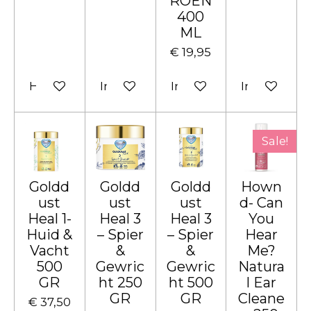
ROEN
400
ML
€ 19,95
Houd mij op de hoogte
In winkelwagen
In winkelwagen
In winkelw
Sale!
Goldd
Goldd
Goldd
Hown
ust
ust
ust
d- Can
Heal 1-
Heal 3
Heal 3
You
Huid &
– Spier
– Spier
Hear
Vacht
&
&
Me?
500
Gewric
Gewric
Natura
GR
ht 250
ht 500
l Ear
GR
GR
Cleane
€ 37,50