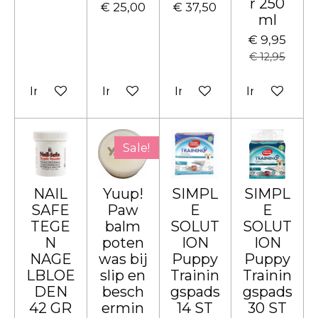
r 250
€ 25,00
€ 37,50
ml
€ 9,95
€ 12,95
In winkelwagen
In winkelwagen
In winkelwagen
In winkelw
Sale!
NAIL
Yuup!
SIMPL
SIMPL
SAFE
Paw
E
E
TEGE
balm
SOLUT
SOLUT
N
poten
ION
ION
NAGE
was bij
Puppy
Puppy
LBLOE
slip en
Trainin
Trainin
DEN
besch
gspads
gspads
42 GR
ermin
14 ST
30 ST