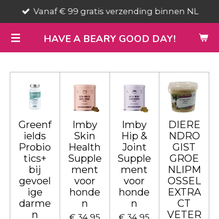
Vanaf € 99 gratis verzending binnen NL
Ga
direct
HAVE A BEARY GOOD DAY!
naar
de
hoofdinhoud
Greenf
Imby
Imby
DIERE
ields
Skin
Hip &
NDRO
Probio
Health
Joint
GIST
tics+
Supple
Supple
GROE
bij
ment
ment
NLIPM
gevoel
voor
voor
OSSEL
ige
honde
honde
EXTRA
darme
n
n
CT
n
VETER
€ 34,95
€ 34,95