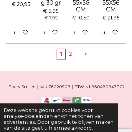
g 30 gr
55x56
55X56
€ 20,95
CM
CM
€ 5,95
€ 10,50
€ 21,95
€ 7,95
In winkelwagen
In winkelwagen
In winkelwagen
In winkelw
1
2
Beary Smiles | KvK 76020908 | BTW NL860480847B01
Deze website gebruikt cookies voor
© 2019 - 2026 Beary Smiles
analyse-doeleinden en/of het tonen van
advertenties. Door gebruik te blijven maken
van de site gaat u hiermee akkoord.