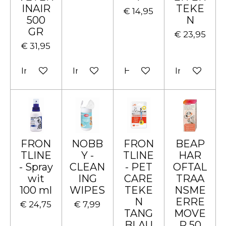
INAIR
TEKE
€ 14,95
500
N
GR
€ 23,95
€ 31,95
In winkelwagen
In winkelwagen
Houd mij op de hoogte
In winkelw
FRON
NOBB
FRON
BEAP
TLINE
Y -
TLINE
HAR
- Spray
CLEAN
- PET
OFTAL
wit
ING
CARE
TRAA
100 ml
WIPES
TEKE
NSME
N
ERRE
€ 24,75
€ 7,99
TANG
MOVE
BLAU
R 50