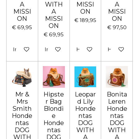
A
WITH
MISSI
A
MISSI
A
ON
MISSI
ON
MISSI
ON
€ 189,95
ON
€ 69,95
€ 97,50
€ 69,95
In winkelwagen
In winkelwagen
Houd mij op de hoogte
Houd mij o
Mr &
Hipste
Leopar
Bonita
Mrs
r Bag
d Lily
Leren
Smith
Blondi
Honde
Honde
Honde
e
ntas
ntas
ntas
Honde
DOG
DOG
DOG
ntas
WITH
WITH
WITH
DOG
A
A