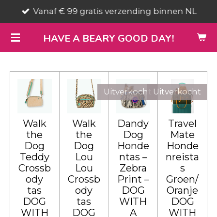
Vanaf € 99 gratis verzending binnen NL
Ga
direct
HAVE A BEARY GOOD DAY!
naar
de
hoofdinhoud
Uitverkocht
Uitverkocht
Walk
Walk
Dandy
Travel
the
the
Dog
Mate
Dog
Dog
Honde
Honde
Teddy
Lou
ntas –
nreista
Crossb
Lou
Zebra
s
ody
Crossb
Print –
Groen/
tas
ody
DOG
Oranje
DOG
tas
WITH
DOG
WITH
DOG
A
WITH