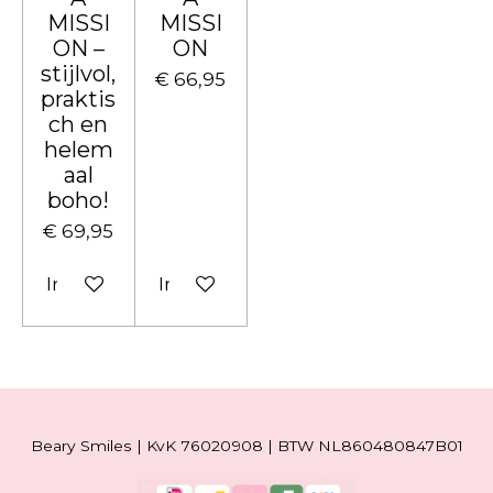
MISSI
MISSI
ON –
ON
stijlvol,
€ 66,95
praktis
ch en
helem
aal
boho!
€ 69,95
In winkelwagen
In winkelwagen
Beary Smiles | KvK 76020908 | BTW NL860480847B01