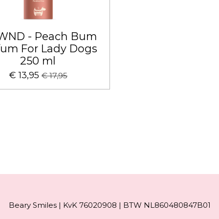
WND - Peach Bum
fum For Lady Dogs
250 ml
€ 13,95
€ 17,95
Beary Smiles | KvK 76020908 | BTW NL860480847B01