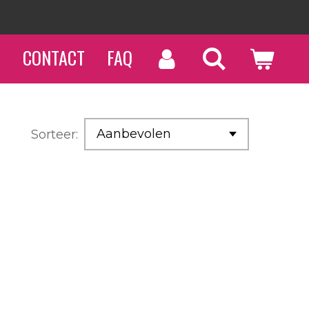
Op werkdagen vóór 14u besteld
N
CONTACT
FAQ
Sorteer: