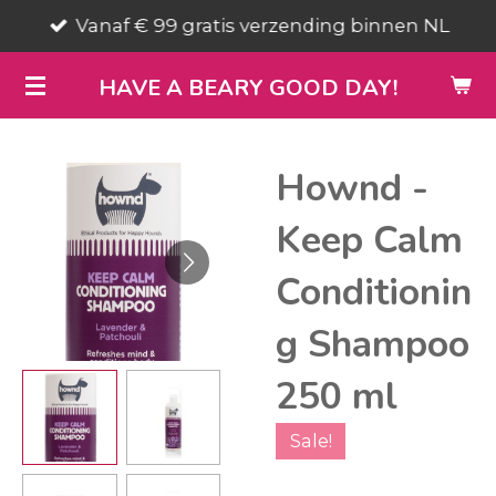
Vanaf € 99 gratis verzending binnen NL
Ga
direct
HAVE A BEARY GOOD DAY!
naar
de
hoofdinhoud
Hownd -
Keep Calm
Conditionin
g Shampoo
250 ml
Sale!