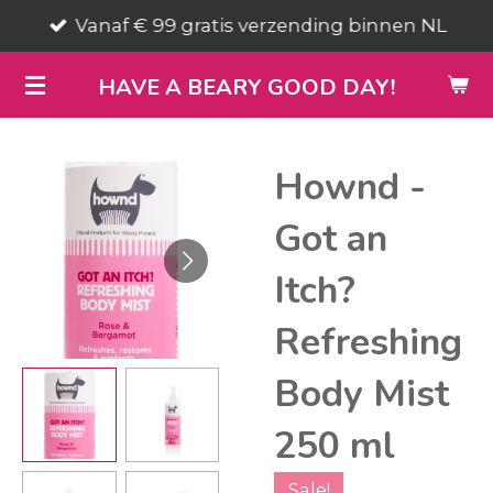
Vanaf € 99 gratis verzending binnen NL
Ga
direct
HAVE A BEARY GOOD DAY!
naar
de
hoofdinhoud
Hownd -
Got an
Itch?
Refreshing
Body Mist
250 ml
Sale!