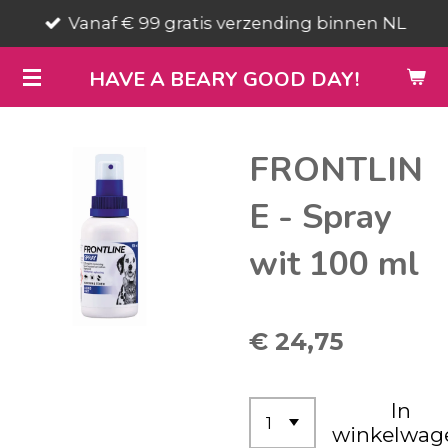
Vanaf € 99 gratis verzending binnen NL
Ga
direct
HAVE A BEARY GOOD DAY!
naar
de
hoofdinhoud
FRONTLIN
E - Spray
wit 100 ml
€ 24,75
In
winkelwag