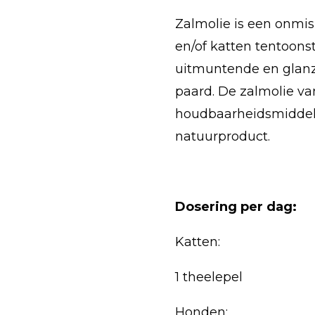
Zalmolie is een onmis
en/of katten tentoonste
uitmuntende en glanz
paard. De zalmolie va
houdbaarheidsmiddel n
natuurproduct.
Dosering per dag:
Katten:
1 theelepel
Honden: