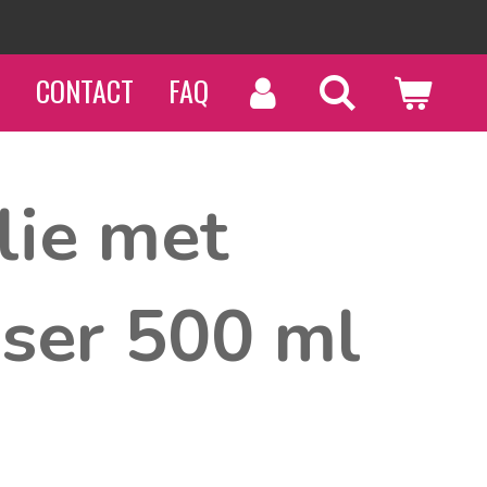
N
CONTACT
FAQ
lie met
nser 500 ml