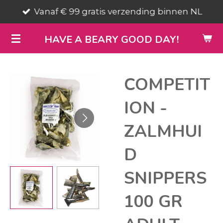
Vanaf € 99 gratis verzending binnen NL
Ga
direct
HAVE A BEARY GOOD DAY!
naar
de
hoofdinhoud
COMPETIT
ION -
ZALMHUI
D
SNIPPERS
100 GR