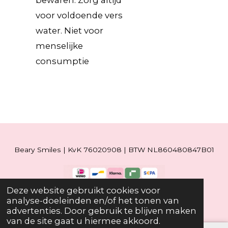
bewaren. Zorg altijd
voor voldoende vers
water. Niet voor
menselijke
consumptie
Beary Smiles | KvK 76020908 | BTW NL860480847B01
Deze website gebruikt cookies voor
© 2019 - 2026 Beary Smiles
analyse-doeleinden en/of het tonen van
advertenties. Door gebruik te blijven maken
van de site gaat u hiermee akkoord.