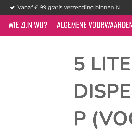
Vanaf € 99 gratis verzending binnen NL
WIE ZIJN WIJ?
ALGEMENE VOORWAARDE
5 LIT
DISP
P (V