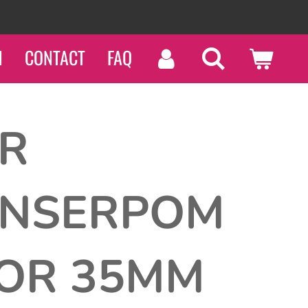
N
CONTACT
FAQ
ER
ENSERPOM
OOR 35MM