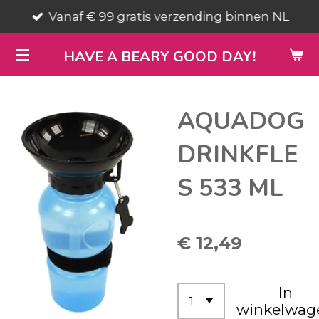
Vanaf € 99 gratis verzending binnen NL
Ga
direct
HAVE A BEARY GOOD DAY!
naar
de
hoofdinhoud
AQUADOG
DRINKFLE
S 533 ML
€ 12,49
In
winkelwag