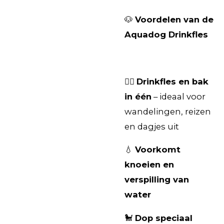
🐶
Voordelen van de
Aquadog Drinkfles
🚶‍♀️
Drinkfles en bak
in één
– ideaal voor
wandelingen, reizen
en dagjes uit
💧
Voorkomt
knoeien en
verspilling van
water
🐩
Dop speciaal