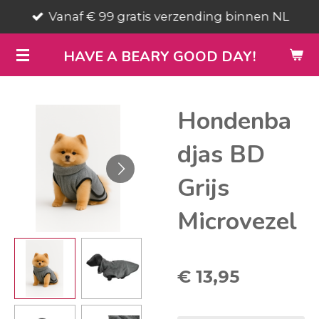
Vanaf € 99 gratis verzending binnen NL
Ga
direct
HAVE A BEARY GOOD DAY!
naar
de
hoofdinhoud
Hondenba
djas BD
Grijs
Microvezel
€ 13,95