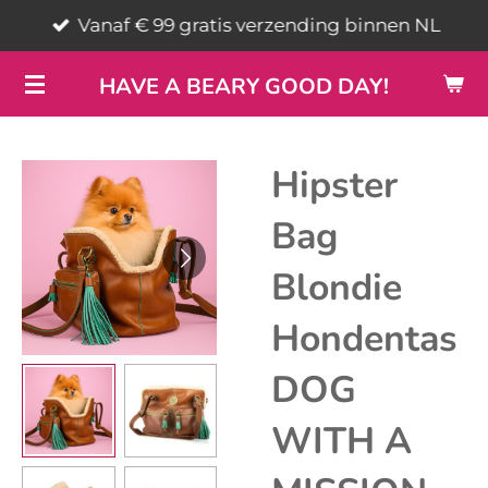
Vanaf € 99 gratis verzending binnen NL
Ga
direct
HAVE A BEARY GOOD DAY!
naar
de
hoofdinhoud
Hipster
Bag
Blondie
Hondentas
DOG
WITH A