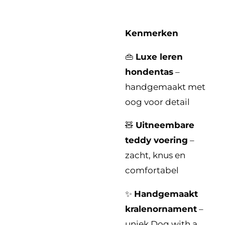
Kenmerken
👜
Luxe leren
hondentas
–
handgemaakt met
oog voor detail
🧸
Uitneembare
teddy voering
–
zacht, knus en
comfortabel
✨
Handgemaakt
kralenornament
–
uniek Dog with a