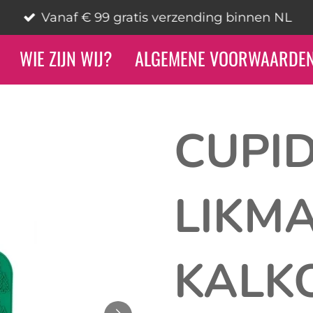
Vanaf € 99 gratis verzending binnen NL
WIE ZIJN WIJ?
ALGEMENE VOORWAARDE
CUPI
LIKM
KALKO