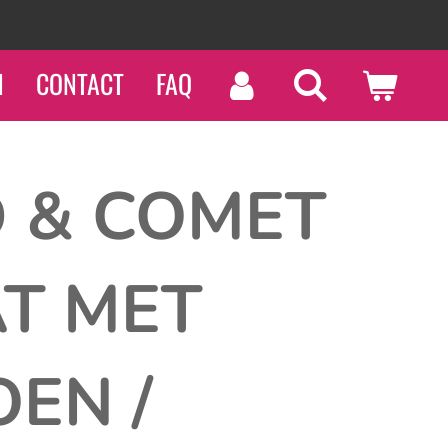
N
CONTACT
FAQ
D & COMET
AT MET
EN /