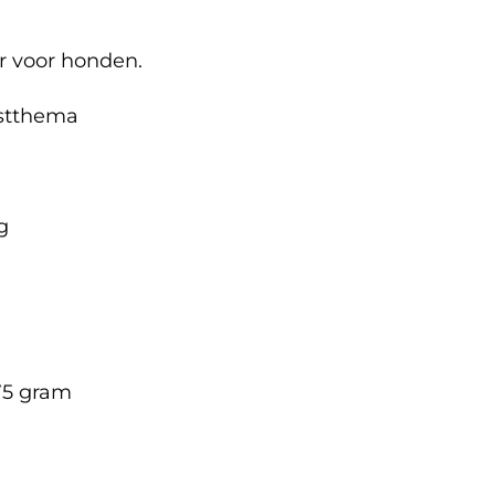
r voor honden.
rstthema
g
 75 gram