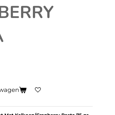
BERRY
A
lwagen