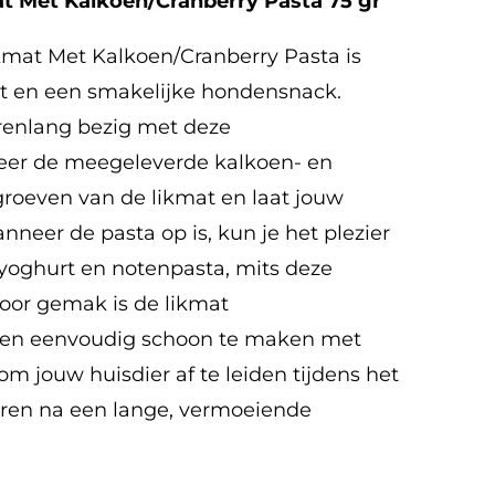
t Met Kalkoen/Cranberry Pasta 75 gr
mat Met Kalkoen/Cranberry Pasta is
at en een smakelijke hondensnack.
renlang bezig met deze
eer de meegeleverde kalkoen- en
groeven van de likmat en laat jouw
nneer de pasta op is, kun je het plezier
, yoghurt en notenpasta, mits deze
Voor gemak is de likmat
 en eenvoudig schoon te maken met
m jouw huisdier af te leiden tijdens het
eren na een lange, vermoeiende