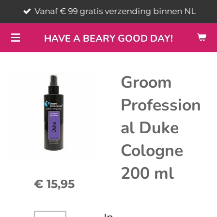
Vanaf € 99 gratis verzending binnen NL
Ga
direct
HAVE A BEARY GOOD DAY!
naar
de
hoofdinhoud
Groom
Profession
al Duke
Cologne
200 ml
€ 15,95