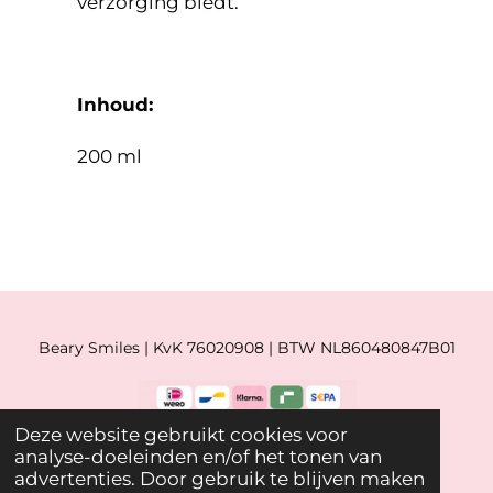
verzorging biedt.
Inhoud:
200 ml
Beary Smiles | KvK 76020908 | BTW NL860480847B01
Deze website gebruikt cookies voor
© 2019 - 2026 Beary Smiles
analyse-doeleinden en/of het tonen van
advertenties. Door gebruik te blijven maken