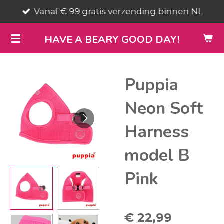
Vanaf € 99 gratis verzending binnen NL
Ga
direct
HAVE A BEARY GOOD DAY!
naar
de
hoofdinhoud
Puppia
Neon Soft
Harness
model B
Pink
€ 22,99