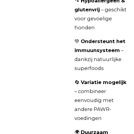
🐾
Hypoallergeen &
glutenvrij
– geschikt
voor gevoelige
honden
💚
Ondersteunt het
immuunsysteem
–
dankzij natuurlijke
superfoods
🔄
Variatie mogelijk
– combineer
eenvoudig met
andere PAWR-
voedingen
🌍
Duurzaam