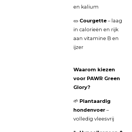
en kalium
🥒
Courgette
– laag
in calorieën en rijk
aan vitamine B en
ijzer
Waarom kiezen
voor PAWR Green
Glory?
🌱
Plantaardig
hondenvoer
–
volledig vleesvrij