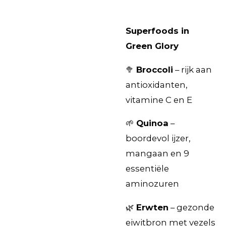
Superfoods in
Green Glory
🥦
Broccoli
– rijk aan
antioxidanten,
vitamine C en E
🌱
Quinoa
–
boordevol ijzer,
mangaan en 9
essentiële
aminozuren
🌿
Erwten
– gezonde
eiwitbron met vezels