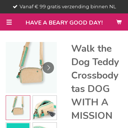
Vanaf € 99 gratis verzending binnen NL
Ga
direct
HAVE A BEARY GOOD DAY!
naar
de
hoofdinhoud
Walk the
Dog Teddy
Crossbody
tas DOG
WITH A
MISSION