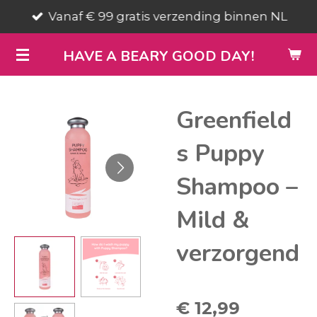
Vanaf € 99 gratis verzending binnen NL
Ga
direct
HAVE A BEARY GOOD DAY!
naar
de
hoofdinhoud
Greenfield
s Puppy
Shampoo –
Mild &
verzorgend
€ 12,99