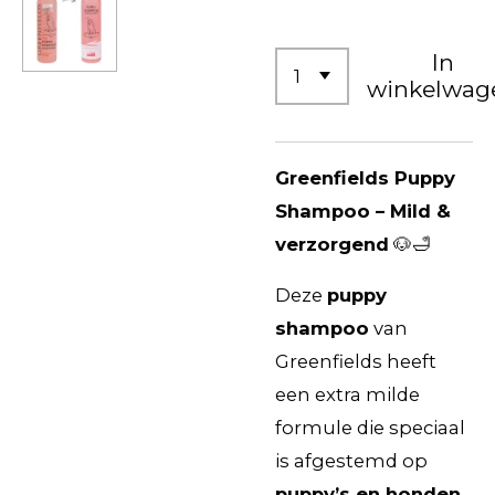
In
winkelwag
Greenfields Puppy
Shampoo – Mild &
verzorgend
🐶🛁
Deze
puppy
shampoo
van
Greenfields heeft
een extra milde
formule die speciaal
is afgestemd op
puppy’s en honden