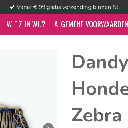
Vanaf € 99 gratis verzending binnen NL
WIE ZIJN WIJ?
ALGEMENE VOORWAARDE
Dandy
Honde
Zebra 