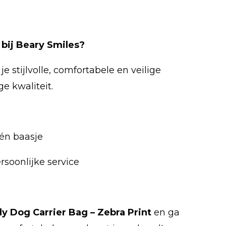
bij Beary Smiles?
je stijlvolle, comfortabele en veilige
e kwaliteit.
én baasje
ersoonlijke service
y Dog Carrier Bag – Zebra Print
en ga