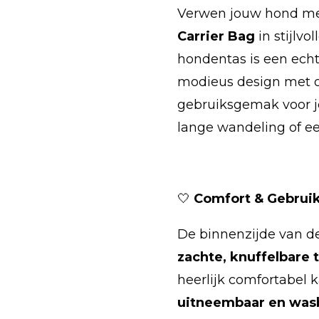
Verwen jouw hond met
Carrier Bag
in stijlvol
hondentas is een ech
modieus design met o
gebruiksgemak voor jo
lange wandeling of een
🤍
Comfort & Gebru
De binnenzijde van d
zachte, knuffelbare 
heerlijk comfortabel k
uitneembaar en was