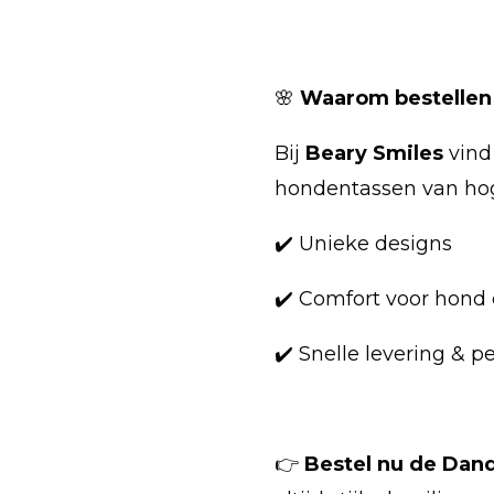
🌸
Waarom bestellen 
Bij
Beary Smiles
vind 
hondentassen van hog
✔️ Unieke designs
✔️ Comfort voor hond 
✔️ Snelle levering & p
👉
Bestel nu de Dand