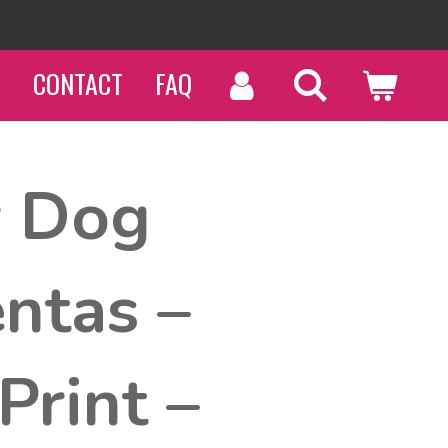
N
CONTACT
FAQ
 Dog
ntas –
Print –