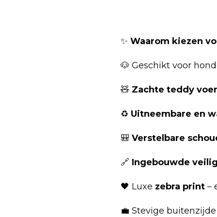
✨
Waarom kiezen vo
🐶 Geschikt voor hond
🧸
Zachte teddy voe
♻️
Uitneembare en w
🎒
Verstelbare scho
🔗
Ingebouwde veilig
🖤 Luxe
zebra print
– 
💼 Stevige buitenzij