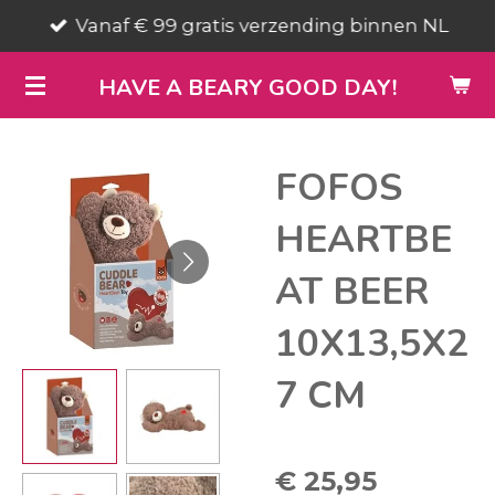
Vanaf € 99 gratis verzending binnen NL
Ga
direct
HAVE A BEARY GOOD DAY!
naar
de
hoofdinhoud
FOFOS
HEARTBE
AT BEER
10X13,5X2
7 CM
€ 25,95