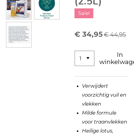
(2.5L)
Sale!
€ 34,95
€ 44,95
In
winkelwag
Verwijdert
voorzichtig vuil en
vlekken
Milde formule
voor traanvlekken
Heilige lotus,