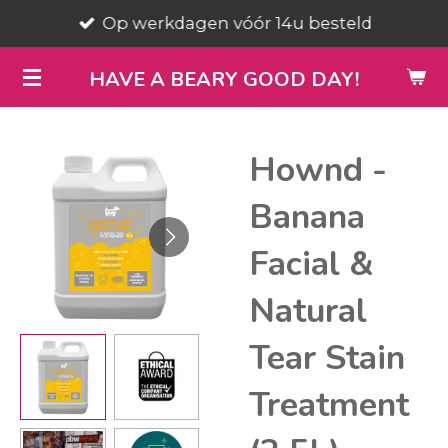
Op werkdagen vóór 14u besteld
Ga
direct
HAVE A BEARY GOOD DAY!
naar
de
hoofdinhoud
Hownd -
Banana
Facial &
Natural
Tear Stain
Treatment