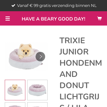
Vanaf € 99 gratis verzending binnen NL
Ga
direct
HAVE A BEARY GOOD DAY!
naar
de
hoofdinhoud
TRIXIE
JUNIOR
HONDENM
AND
DONUT
LICHTGRIJ