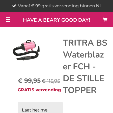
Vanaf € 99 gratis verzending binnen NL
Ga
direct
HAVE A BEARY GOOD DAY!
naar
de
hoofdinhoud
TRITRA BS
Waterblaz
er FCH -
DE STILLE
€ 99,95
€ 115,95
TOPPER
GRATIS verzending
Laat het me