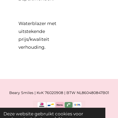
Waterblazer met
uitstekende
prijs/kwaliteit
verhouding.
Beary Smiles | KvK 76020908 | BTW NL860480847B01
Deze website gebruikt cookies voor
© 2019 - 2026 Beary Smiles