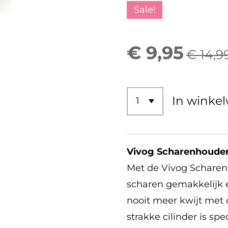
Sale!
€ 9,95
€ 14,9
In winke
Vivog Scharenhoude
Met de Vivog Scharenho
scharen gemakkelijk en
nooit meer kwijt met
strakke cilinder is s