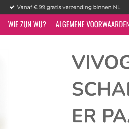
Vanaf € 99 gratis verzending binnen NL
WIE ZIJN WIJ?
ALGEMENE VOORWAARDE
VIVO
SCHA
ER P