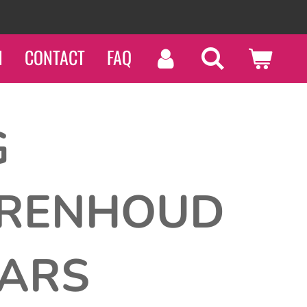
N
CONTACT
FAQ
G
RENHOUD
AARS