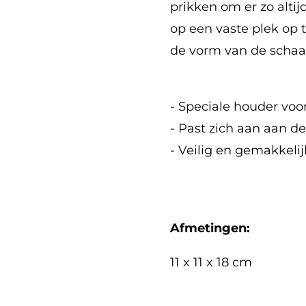
prikken om er zo altij
op een vaste plek op 
de vorm van de schaar
- Speciale houder voo
- Past zich aan aan d
- Veilig en gemakkeli
Afmetingen:
11 x 11 x 18 cm