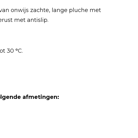
an onwijs zachte, lange pluche met
rust met antislip.
tot
30 °C.
volgende afmetingen: