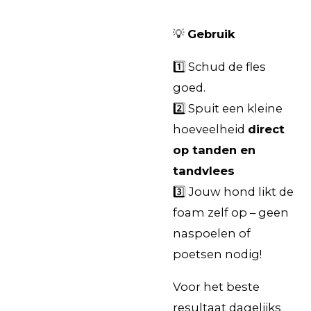
💡
Gebruik
1️⃣ Schud de fles
goed.
2️⃣ Spuit een kleine
hoeveelheid
direct
op tanden en
tandvlees
3️⃣ Jouw hond likt de
foam zelf op – geen
naspoelen of
poetsen nodig!
Voor het beste
resultaat dagelijks