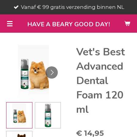
Vanaf € 99 gratis verzending binnen NL
Ga
direct
HAVE A BEARY GOOD DAY!
naar
de
hoofdinhoud
Vet's Best
Advanced
Dental
Foam 120
ml
€ 14,95