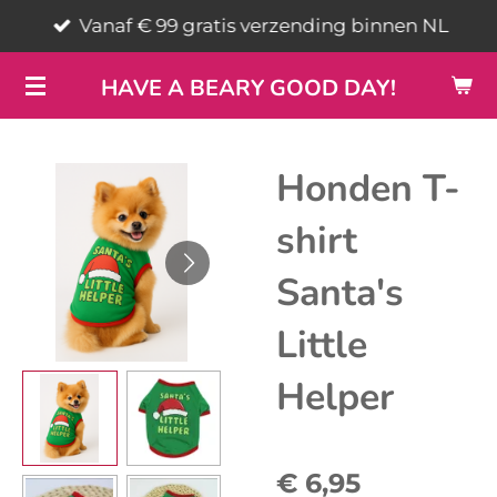
Vanaf € 99 gratis verzending binnen NL
Ga
direct
HAVE A BEARY GOOD DAY!
naar
de
hoofdinhoud
Honden T-
shirt
Santa's
Little
Helper
€ 6,95