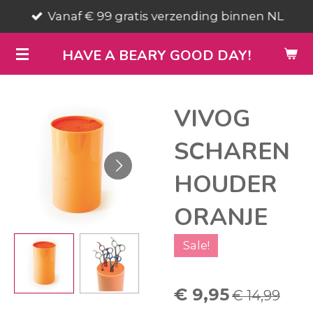
Vanaf € 99 gratis verzending binnen NL
Ga
direct
HAVE A BEARY GOOD DAY!
naar
de
hoofdinhoud
VIVOG
SCHAREN
HOUDER
ORANJE
Sale!
€ 9,95
€ 14,99