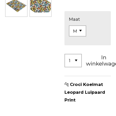
Maat
In
winkelwag
🐆
Croci Koelmat
Leopard Luipaard
Print