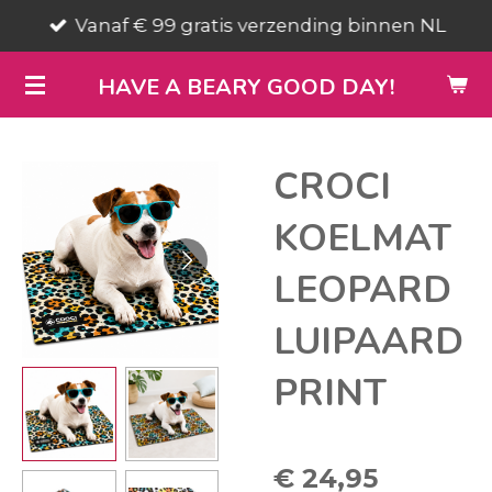
Vanaf € 99 gratis verzending binnen NL
Ga
direct
HAVE A BEARY GOOD DAY!
naar
de
hoofdinhoud
CROCI
KOELMAT
LEOPARD
LUIPAARD
PRINT
€ 24,95