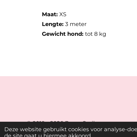
Maat:
XS
Lengte:
3 meter
Gewicht hond:
tot 8 kg
© 2019 - 2026 Beary Smiles
Deze website gebruikt cookies voor analyse-doe
de site gaat u hiermee akkoord.