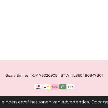
Beary Smiles | KvK 76020908 | BTW NL860480847B01
leinden en/of het tonen van advertenties. Door g