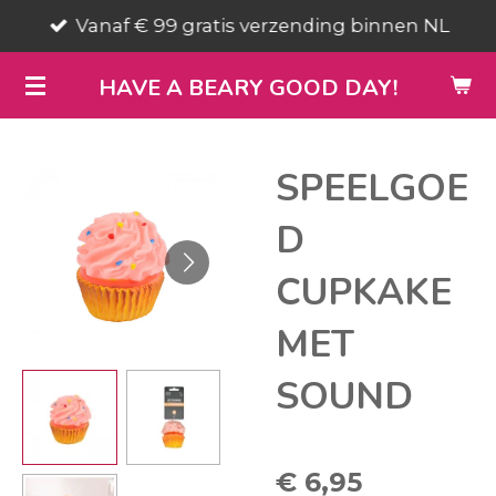
Vanaf € 99 gratis verzending binnen NL
Ga
direct
HAVE A BEARY GOOD DAY!
naar
de
hoofdinhoud
SPEELGOE
D
CUPKAKE
MET
SOUND
€ 6,95