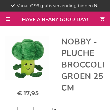
Vanaf € 99 gratis verzending binnen NL
Ga
direct
HAVE A BEARY GOOD DAY!
naar
de
hoofdinhoud
NOBBY -
PLUCHE
BROCCOLI
GROEN 25
CM
€ 17,95