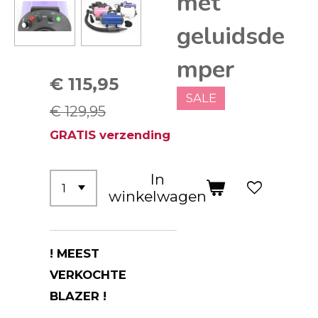
met
geluidsde
mper
€ 115,95
SALE
€ 129,95
GRATIS verzending
In
winkelwagen
! MEEST
VERKOCHTE
BLAZER !