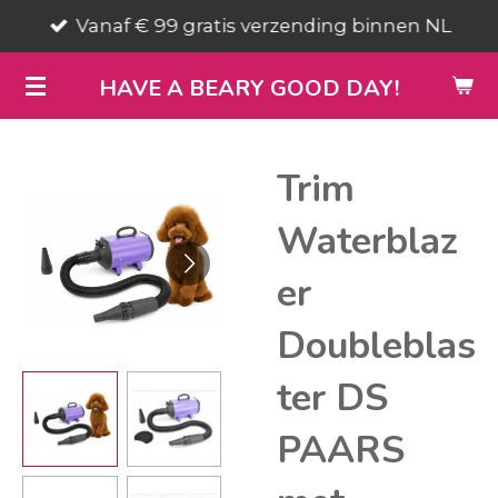
Vanaf € 99 gratis verzending binnen NL
Ga
direct
HAVE A BEARY GOOD DAY!
naar
de
hoofdinhoud
Trim
Waterblaz
er
Doubleblas
ter DS
PAARS