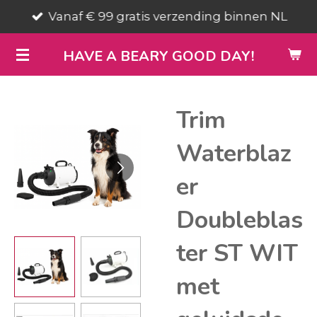
Vanaf € 99 gratis verzending binnen NL
Ga
direct
HAVE A BEARY GOOD DAY!
naar
de
hoofdinhoud
Trim
Waterblaz
er
Doubleblas
ter ST WIT
met