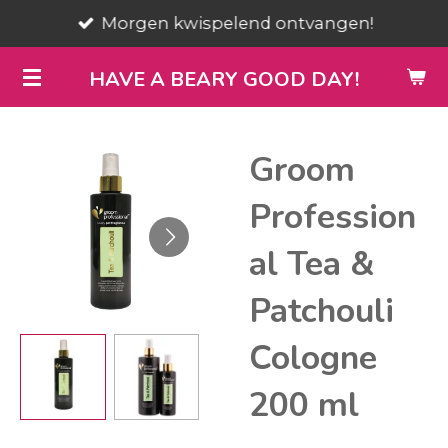
Morgen kwispelend ontvangen!
Ga
direct
HAVE A BEARY GOOD DAY!
naar
de
hoofdinhoud
Groom
Profession
al Tea &
Patchouli
Cologne
200 ml