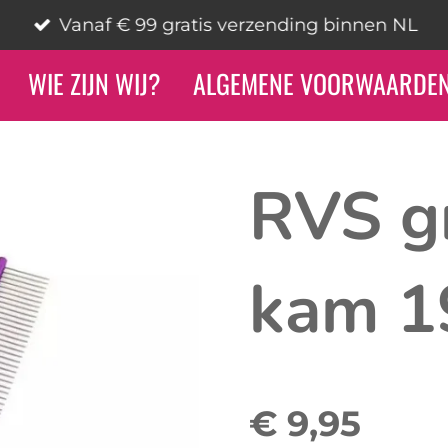
Vanaf € 99 gratis verzending binnen NL
WIE ZIJN WIJ?
ALGEMENE VOORWAARDE
RVS g
kam 1
€ 9,95