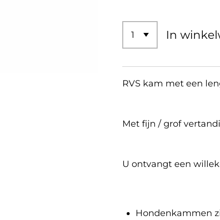
In winke
RVS kam met een leng
Met fijn / grof vertan
U ontvangt een willek
Hondenkammen zijn