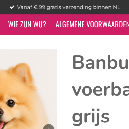
Vanaf € 99 gratis verzending binnen NL
WIE ZIJN WIJ?
ALGEMENE VOORWAARDE
Banbu
voerb
grijs