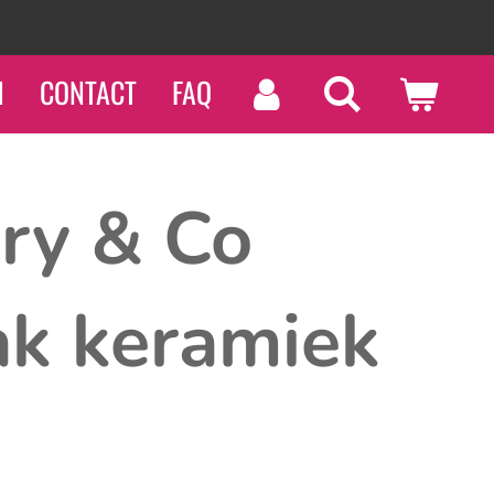
N
CONTACT
FAQ
ry & Co
ak keramiek