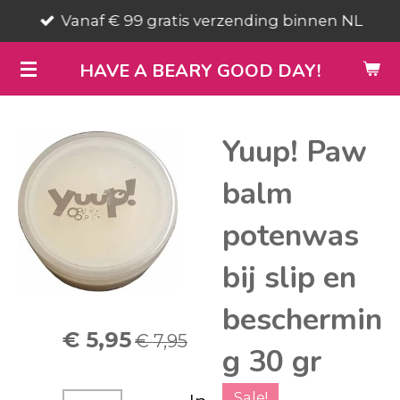
Vanaf € 99 gratis verzending binnen NL
Ga
direct
HAVE A BEARY GOOD DAY!
naar
de
hoofdinhoud
Yuup! Paw
balm
potenwas
bij slip en
beschermin
€ 5,95
€ 7,95
g 30 gr
Sale!